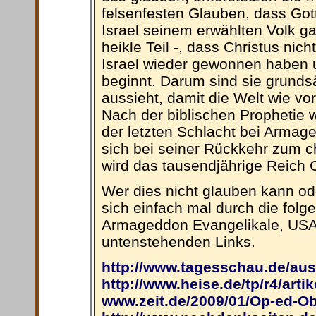
felsenfesten Glauben, dass Got
Israel seinem erwählten Volk ga
heikle Teil -, dass Christus nic
Israel wieder gewonnen haben un
beginnt. Darum sind sie grunds
aussieht, damit die Welt wie v
Nach der biblischen Prophetie 
der letzten Schlacht bei Armage
sich bei seiner Rückkehr zum c
wird das tausendjährige Reich C
Wer dies nicht glauben kann ode
sich einfach mal durch die folg
Armageddon Evangelikale, USA 
untenstehenden Links.
http://www.tagesschau.de/au
http://www.heise.de/tp/r4/arti
www.zeit.de/2009/01/Op-ed-O