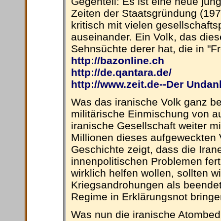
Gegenteil: Es ist eine neue ju
Zeiten der Staatsgründung (1979
kritisch mit vielen gesellschaft
auseinander. Ein Volk, das die
Sehnsüchte derer hat, die in "Fre
http://bazonline.ch
http://de.qantara.de/
http://www.zeit.de--Der Undan
Was das iranische Volk ganz bes
militärische Einmischung von au
iranische Gesellschaft weiter mi
Millionen dieses aufgeweckten 
Geschichte zeigt, dass die Irane
innenpolitischen Problemen fer
wirklich helfen wollen, sollten 
Kriegsandrohungen als beendet 
Regime in Erklärungsnot bringen
Was nun die iranische Atombedr