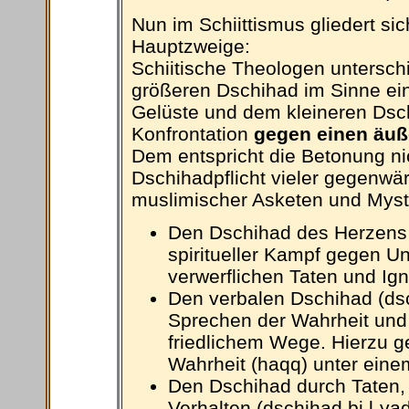
Nun im Schiittismus gliedert sic
Hauptzweige:
Schiitische Theologen untersc
größeren Dschihad im Sinne ein
Gelüste und dem kleineren Dsch
Konfrontation
gegen einen äuß
Dem entspricht die Betonung nic
Dschihadpflicht vieler gegenwär
muslimischer Asketen und Mysti
Den Dschihad des Herzens (d
spiritueller Kampf gegen U
verwerflichen Taten und Ig
Den verbalen Dschihad (dsch
Sprechen der Wahrheit und 
friedlichem Wege. Hierzu g
Wahrheit (haqq) unter eine
Den Dschihad durch Taten, d
Verhalten (dschihad bi l-y