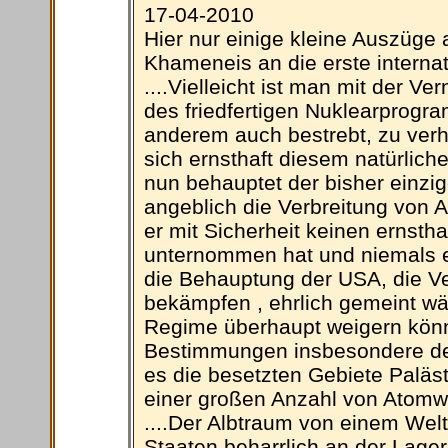
17-04-2010
Hier nur einige kleine Auszüge 
Khameneis an die erste interna
....Vielleicht ist man mit der V
des friedfertigen Nuklearprogr
anderem auch bestrebt, zu verh
sich ernsthaft diesem natürlic
nun behauptet der bisher einzi
angeblich die Verbreitung von
er mit Sicherheit keinen ernsth
unternommen hat und niemals 
die Behauptung der USA, die Ve
bekämpfen , ehrlich gemeint wär
Regime überhaupt weigern könne
Bestimmungen insbesondere den
es die besetzten Gebiete Paläs
einer großen Anzahl von Atomw
....Der Albtraum von einem Welt
Staaten beharrlich an der Lag