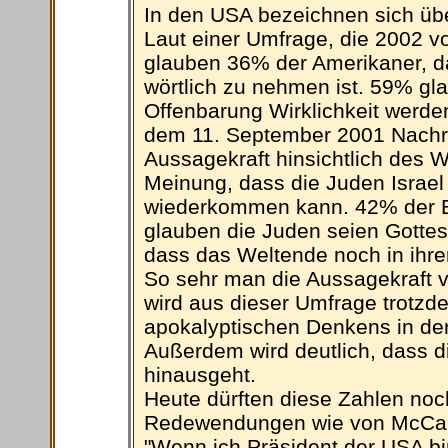
In den USA bezeichnen sich übe
Laut einer Umfrage, die 2002 
glauben 36% der Amerikaner, da
wörtlich zu nehmen ist. 59% gl
Offenbarung Wirklichkeit werde
dem 11. September 2001 Nachric
Aussagekraft hinsichtlich des 
Meinung, dass die Juden Israel
wiederkommen kann. 42% der Bef
glauben die Juden seien Gotte
dass das Weltende noch in ihrer
So sehr man die Aussagekraft 
wird aus dieser Umfrage trotz
apokalyptischen Denkens in der
Außerdem wird deutlich, dass d
hinausgeht.
Heute dürften diese Zahlen noc
Redewendungen wie von McCain
"Wenn ich Präsident der USA bi