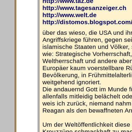
http://www.taz.de
http://www.tagesanzeiger.ch
http://www.welt.de
http://distomos.blogspot.com
über das wieso, die USA und ihr
Angriffskriege führen, gegen se
islamische Staaten und Völker,
wie: Strategische Vorherrschaft,
Weltherrschaft und andere aben
Europäer kaum voerstellbare R
Bevölkerung, in Frühmittelalter
weitgehend ignoriert.
Die andauernd Gott im Munde f
allenfalls mitleidig belächelt o
weis ich zurück, niemand nahm 
Reagan als den bewaffneten Ar
Um der Weltöffentlichkeit diese
Kreuzzüge schmackhaft zu mac