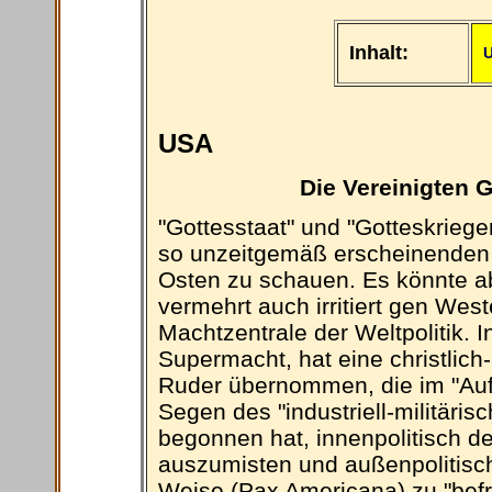
Inhalt:
USA
Die Vereinigten 
"Gottesstaat" und "Gotteskrieger
so unzeitgemäß erscheinenden B
Osten zu schauen. Es könnte ab
vermehrt auch irritiert gen Wes
Machtzentrale der Weltpolitik. 
Supermacht, hat eine christlic
Ruder übernommen, die im "Auft
Segen des "industriell-militäri
begonnen hat, innenpolitisch de
auszumisten und außenpolitisch
Weise (Pax Americana) zu "befr