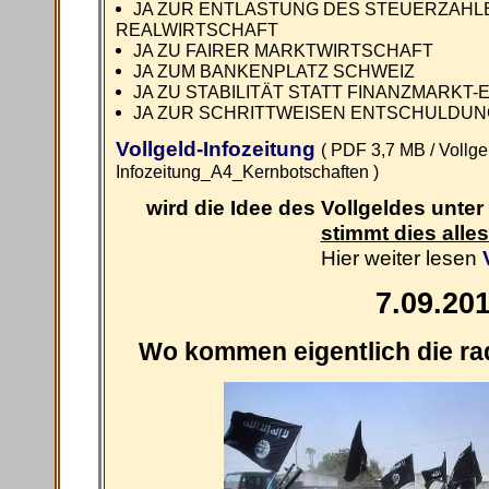
JA ZUR ENTLASTUNG DES STEUERZAHL
REALWIRTSCHAFT
JA ZU FAIRER MARKTWIRTSCHAFT
JA ZUM BANKENPLATZ SCHWEIZ
JA ZU STABILITÄT STATT FINANZMARKT
JA ZUR SCHRITTWEISEN ENTSCHULDUN
Vollgeld-Infozeitung
( PDF 3,7 MB / Vollg
Infozeitung_A4_Kernbotschaften )
wird die Idee des Vollgeldes unter 
stimmt dies alle
Hier weiter lesen
7.09.20
Wo kommen eigentlich die rad