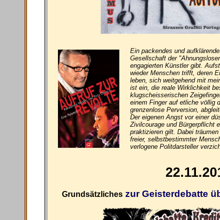
Ein packendes und aufklärendes
Gesellschaft der "Ahnungslosen
engagierten Künstler gibt. Aufs
wieder Menschen trifft, deren E
leben, sich weitgehend mit me
ist ein, die reale Wirklichkeit 
klugscheisserischen Zeigefinge
einem Finger auf etliche völlig 
grenzenlose Perversion, abglei
Der eigenen Angst vor einer dü
Zivilcourage und Bürgerpflicht 
praktizieren gilt. Dabei träumen
freier, selbstbestimmter Mensc
verlogene Politdarsteller verzic
22.11.20
zur Geisterdebatte ü
Grundsätzliches