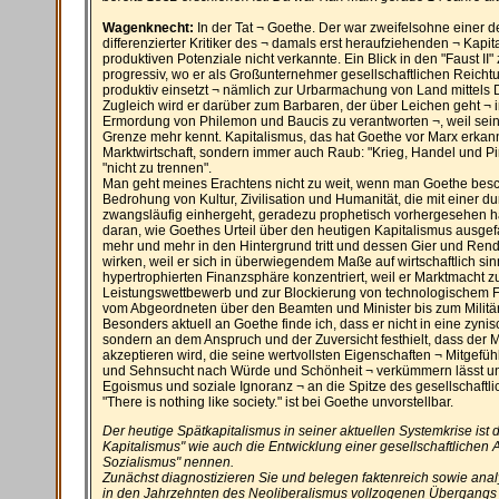
Wagenknecht:
In der Tat ¬ Goethe. Der war zweifelsohne einer d
differenzierter Kritiker des ¬ damals erst heraufziehenden ¬ Kapi
produktiven Potenziale nicht verkannte. Ein Blick in den "Faust II" z
progressiv, wo er als Großunternehmer gesellschaftlichen Reichtu
produktiv einsetzt ¬ nämlich zur Urbarmachung von Land mittels
Zugleich wird er darüber zum Barbaren, der über Leichen geht ¬ 
Ermordung von Philemon und Baucis zu verantworten ¬, weil sei
Grenze mehr kennt. Kapitalismus, das hat Goethe vor Marx erkannt
Marktwirtschaft, sondern immer auch Raub: "Krieg, Handel und Pira
"nicht zu trennen".
Man geht meines Erachtens nicht zu weit, wenn man Goethe besche
Bedrohung von Kultur, Zivilisation und Humanität, die mit einer d
zwangsläufig einhergeht, geradezu prophetisch vorhergesehen ha
daran, wie Goethes Urteil über den heutigen Kapitalismus ausgef
mehr und mehr in den Hintergrund tritt und dessen Gier und Rendit
wirken, weil er sich in überwiegendem Maße auf wirtschaftlich si
hypertrophierten Finanzsphäre konzentriert, weil er Marktmacht 
Leistungswettbewerb und zur Blockierung von technologischem Fort
vom Abgeordneten über den Beamten und Minister bis zum Militär f
Besonders aktuell an Goethe finde ich, dass er nicht in eine zyni
sondern an dem Anspruch und der Zuversicht festhielt, dass der 
akzeptieren wird, die seine wertvollsten Eigenschaften ¬ Mitgefüh
und Sehnsucht nach Würde und Schönheit ¬ verkümmern lässt un
Egoismus und soziale Ignoranz ¬ an die Spitze des gesellschaftli
"There is nothing like society." ist bei Goethe unvorstellbar.
Der heutige Spätkapitalismus in seiner aktuellen Systemkrise ist d
Kapitalismus" wie auch die Entwicklung einer gesellschaftlichen Al
Sozialismus" nennen.
Zunächst diagnostizieren Sie und belegen faktenreich sowie anal
in den Jahrzehnten des Neoliberalismus vollzogenen Übergangs v