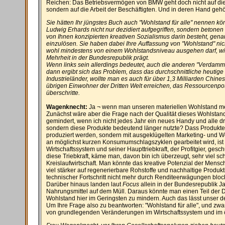
Reichen: Das Betriebsvermögen von BMW geht doch nicht auf die
sondern auf die Arbeit der Beschäftigten. Und in deren Hand gehö
Sie hätten Ihr jüngstes Buch auch "Wohlstand für alle" nennen 
Ludwig Erhards nicht nur dezidiert aufgegriffen, sondern betonen 
von Ihnen konzipierten kreativen Sozialismus darin besteht, gena
einzulösen. Sie haben dabei Ihre Auffassung von "Wohlstand" nich
wohl mindestens von einem Wohlstandsniveau ausgehen darf, wie
Mehrheit in der Bundesrepublik prägt.
Wenn links sein allerdings bedeutet, auch die anderen "Verdammt
dann ergibt sich das Problem, dass das durchschnittliche heutig
Industrieländer, wollte man es auch für über 1,3 Milliarden Chine
übrigen Einwohner der Dritten Welt erreichen, das Ressourcenpot
überschritte.
Wagenknecht:
Ja ¬ wenn man unseren materiellen Wohlstand mec
Zunächst wäre aber die Frage nach der Qualität dieses Wohlstande
gemindert, wenn ich nicht jedes Jahr ein neues Handy und alle dre
sondern diese Produkte bedeutend länger nutzte? Dass Produkte 
produziert werden, sondern mit ausgeklügelten Marketing- und We
an möglichst kurzen Konsumumschlagszyklen gearbeitet wird, ist
Wirtschaftssystem und seiner Haupttriebkraft, der Profitgier, gesc
diese Triebkraft, käme man, davon bin ich überzeugt, sehr viel 
Kreislaufwirtschaft. Man könnte das kreative Potenzial der Mens
viel stärker auf regenerierbare Rohstoffe und nachhaltige Produkti
technischer Fortschritt nicht mehr durch Renditeerwägungen block
Darüber hinaus landen laut
Focus
allein in der Bundesrepublik Ja
Nahrungsmittel auf dem Müll. Daraus könnte man einen Teil der De
Wohlstand hier im Geringsten zu mindern. Auch das lässt unser de
Um Ihre Frage also zu beantworten: "Wohlstand für alle", und zwar 
von grundlegenden Veränderungen im Wirtschaftssystem und im ö