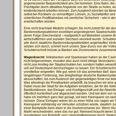
angemessener Bequemlichkeit ans Ziel kommen. Eine Bahn, die s
Frachtgüter durch attraktive Angebote von der Straße zu holen, w
kostendeckend arbeiten können. Zum Ausgleich könnten da Berei
selbst bei Rückkehr zu vernünftigen Löhnen, zu Sozialtarifen und
ordentlichen Postfilialnetzes mit ziemlicher Sicherheit ¬ wie in 
erwirtschaften würden.
Eine recht brachiale Medizin schlagen Sie nicht zuletzt für die du
Bankenrettungsaktionen exorbitant angestiegenen Staatsschulden v
deren Folge Griechenland ¬ maßgeblich auf Betreiben unserer Bu
wirtschaftlichen und sozialen Siechtum verurteilt wurde: Schulden
alle durch staatliche Bankenrettungsaktivitäten angehäuften Verbin
setzten sich durch, schnell noch unsere Spar-Euros von der Vol
Schuldenschnitt müsste ja Banken wie Dominosteine zusammenk
Wagenknecht:
Volksbanken und Sparkassen haben an der Casino
nicht teilgenommen, mussten also auch nicht infolge Verzockerei 
nicht zum Anstieg der Staatsschulden bei, sondern hatten wesentli
voll auf Deutschland durchschlagen zu lassen. Ein Schuldenschni
unmittelbar eingreifen. Wie gut, wenn ich das anmerken darf, dass 
langjährigen Forderung, das dreigliedrige deutsche Bankensyst
abzuschaffen, bis zum Ausbruch der gegenwärtigen Krise nur teil
Was allerdings die Privatbanken anbetrifft, da brauchen wir ein
Dabei muss der Staat für die Aufgaben einstehen, die für die Volk
Bankfunktionen, das Einlage- und Kreditgeschäft und die Abwic
öffentlich kontrolliert und abgesichert werden. Und bei dem von 
habe ich mehrfach ganz klar gesagt, soll kein Kleinsparer um sei
müssen. Diese Einlagen wären bis zu einer Höhe von sagen wir 5
Kleinsparer vollständig vor Verlusten schützen würde, staatlich zu
einer Bankpleite dann eben in die Insolvenzmasse ein. Wenn H
Markt verschwänden, wäre das nur gut. Niemand braucht deren 
Hochtreiben von Rohstoff- und Lebensmittelpreisen durch Speku