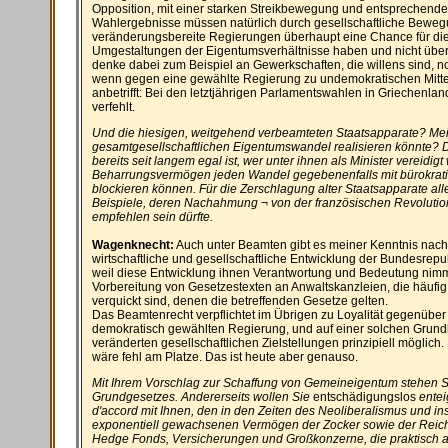
Opposition, mit einer starken Streikbewegung und entsprechend
Wahlergebnisse müssen natürlich durch gesellschaftliche Bewegu
veränderungsbereite Regierungen überhaupt eine Chance für die
Umgestaltungen der Eigentumsverhältnisse haben und nicht über 
denke dabei zum Beispiel an Gewerkschaften, die willens sind, no
wenn gegen eine gewählte Regierung zu undemokratischen Mitte
anbetrifft: Bei den letztjährigen Parlamentswahlen in Griechenlan
verfehlt.
Und die hiesigen, weitgehend verbeamteten Staatsapparate? Me
gesamtgesellschaftlichen Eigentumswandel realisieren könnte? D
bereits seit langem egal ist, wer unter ihnen als Minister vereidigt
Beharrungsvermögen jeden Wandel gegebenenfalls mit bürokratis
blockieren können. Für die Zerschlagung alter Staatsapparate all
Beispiele, deren Nachahmung ¬ von der französischen Revolutio
empfehlen sein dürfte.
Wagenknecht:
Auch unter Beamten gibt es meiner Kenntnis nach s
wirtschaftliche und gesellschaftliche Entwicklung der Bundesrepubl
weil diese Entwicklung ihnen Verantwortung und Bedeutung nimm
Vorbereitung von Gesetzestexten an Anwaltskanzleien, die häufig
verquickt sind, denen die betreffenden Gesetze gelten.
Das Beamtenrecht verpflichtet im Übrigen zu Loyalität gegenübe
demokratisch gewählten Regierung, und auf einer solchen Grund
veränderten gesellschaftlichen Zielstellungen prinzipiell möglich.
wäre fehl am Platze. Das ist heute aber genauso.
Mit Ihrem Vorschlag zur Schaffung von Gemeineigentum stehen S
Grundgesetzes. Andererseits wollen Sie
entschädigungslos
entei
d'accord mit Ihnen, den in den Zeiten des Neoliberalismus und
exponentiell gewachsenen Vermögen der Zocker sowie der Reic
Hedge Fonds, Versicherungen und Großkonzerne, die praktisch a