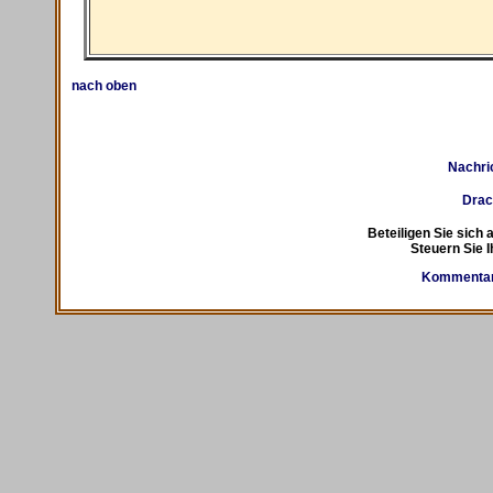
nach oben
Nachri
Drac
Beteiligen Sie sich 
Steuern Sie I
Kommentare