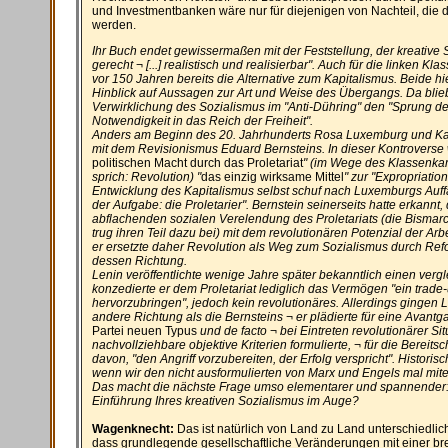
und Investmentbanken wäre nur für diejenigen von Nachteil, die 
werden.
Ihr Buch endet gewissermaßen mit der Feststellung, der kreative S
gerecht ¬ [...] realistisch und realisierbar". Auch für die linken 
vor 150 Jahren bereits die Alternative zum Kapitalismus. Beide hi
Hinblick auf Aussagen zur Art und Weise des Übergangs. Da blieb
Verwirklichung des Sozialismus im "Anti-Dühring" den "Sprung 
Notwendigkeit in das Reich der Freiheit".
Anders am Beginn des 20. Jahrhunderts Rosa Luxemburg und Kar
mit dem Revisionismus Eduard Bernsteins. In dieser Kontroverse
politischen Macht durch das Proletariat
" (im Wege des Klassenka
sprich: Revolution) "
das einzig wirksame Mittel
" zur "Expropriatio
Entwicklung des Kapitalismus selbst schuf nach Luxemburgs Auff
der Aufgabe: die Proletarier". Bernstein seinerseits hatte erkannt,
abflachenden sozialen Verelendung des Proletariats (die Bismar
trug ihren Teil dazu bei) mit dem revolutionären Potenzial der Arb
er ersetzte daher Revolution als Weg zum Sozialismus durch Re
dessen Richtung.
Lenin veröffentlichte wenige Jahre später bekanntlich einen verg
konzedierte er dem Proletariat lediglich das Vermögen "
ein trade
hervorzubringen", jedoch kein revolutionäres. Allerdings gingen 
andere Richtung als die Bernsteins ¬ er plädierte für eine Avantg
Partei neuen Typus
und de facto ¬ bei Eintreten revolutionärer Situ
nachvollziehbare objektive Kriterien formulierte, ¬ für die Bereit
davon, "den Angriff vorzubereiten, der Erfolg verspricht". Historisc
wenn wir den nicht ausformulierten von Marx und Engels mal mit
Das macht die nächste Frage umso elementarer und spannender:
Einführung Ihres kreativen Sozialismus im Auge?
Wagenknecht:
Das ist natürlich von Land zu Land unterschiedlich
dass grundlegende gesellschaftliche Veränderungen mit einer br