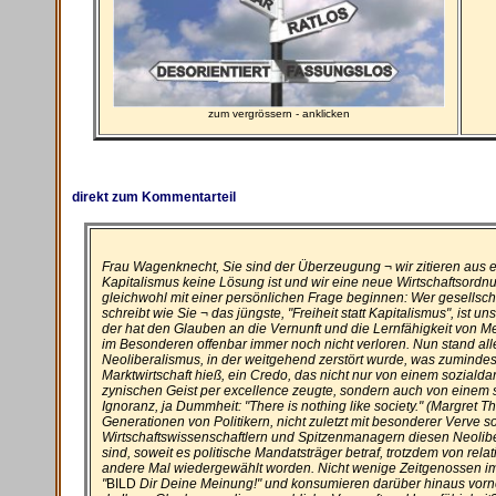
zum vergrössern - anklicken
direkt zum Kommentarteil
Frau Wagenknecht, Sie sind der Überzeugung ¬ wir zitieren aus
Kapitalismus keine Lösung ist und wir eine neue Wirtschaftsord
gleichwohl mit einer persönlichen Frage beginnen: Wer gesellscha
schreibt wie Sie ¬ das jüngste, "Freiheit statt Kapitalismus", ist 
der hat den Glauben an die Vernunft und die Lernfähigkeit von 
im Besonderen offenbar immer noch nicht verloren. Nun stand all
Neoliberalismus, in der weitgehend zerstört wurde, was zumindes
Marktwirtschaft hieß, ein Credo, das nicht nur von einem sozial
zynischen Geist per excellence zeugte, sondern auch von einem
Ignoranz, ja Dummheit: "There is nothing like society." (Margret
Generationen von Politikern, nicht zuletzt mit besonderer Verve 
Wirtschaftswissenschaftlern und Spitzenmanagern diesen Neolib
sind, soweit es politische Mandatsträger betraf, trotzdem von rel
andere Mal wiedergewählt worden. Nicht wenige Zeitgenossen i
"
BILD
Dir Deine Meinung!" und konsumieren darüber hinaus vorn