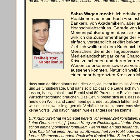
da Ihren Glauben an die menschliche Vernunft und Lernfähigkeit
Sahra Wagenknecht
: Ich erhalte
Reaktionen auf mein Buch ¬ selbs
Bankern, von Akademikern, aber 
Hochschulabschluss. Gerade von let
Meinungsäußerungen, dass sie zu
wirklich die Zusammenhänge der Fi
einfach, verständlich erklärt bek
Ziel. Ich wollte mit dem Buch nic
Menschen, die in der Tagespresse 
Medienlandschaft gar keine Chance
Krise zu schauen und deren Verursa
Wesen zu erkennen sowie zu vers
aussehen könnten. Natürlich weiß 
einen sehr begrenzten Kreis von M
dass man darüber hinaus natürlich viel, viel mehr tun muss. Aber 
und Zeitungsbeiträge. Und ganz so platt, dass die Leute sich nun
lassen, ist es ja nicht. Laut Enmid sind 80 Prozent der Bevölkeru
Wirtschaftsordnung brauchen. Das Gefühl breitet sich aus, dass 
heute den Wohlstand zunehmend gefährdet. Zugleich fühlen sic
wissen nicht, was sie gegen die Verhältnisse tun können, was siche
keine Vorstellung davon haben, wie es anders gehen könnte.
Dirk Kurbjuweit hat im
Spiegel
bereits vor einiger Zeit konstatier
keine Grenzen setzt, [...] einen Hang zur Ruchlosigkeit" habe. Das
schon einmal pointierter formuliert ¬ wenn man an das bekannte, 
"Das Kapital hat einen Horror vor Abwesenheit von Profit, oder seh
Leere. Mit entsprechendem Profit wird Kapital kühn. Zehn Prozent