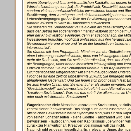
einem überwiegend finanzwirtschaftlichen Kapitalismus unsere h
Wirtschaftsordnung mehr [ist], die Produktivität, Kreativität, Innova
sondern vielmehr realwirtschaftliche Investitionen hemmt und üb
Bevölkerung, dem vermögens- und einkommensseitig obersten näm
Lebensbedingungen großer Teile der Bevölkerung permanent vers
Kindern müssen in Hartz IV-Haushalten aufwachsen.
Sie sezieren die Shareholder Value-Doktrin als gesellschaftspoliti
dass der Betrug bei sogenannten Finanzinvestoren schon beim Begr
eher der Anti-Investitions-Anleger, denn er strebt danach, die Mit
Investitionen bräuchte, möglichst umfassend aus ihm herauszuziehe
Gewinnmaximierung ginge und "er an der langfristigen Unterneh
interessiert ist".
Sie räumen mit dem Propaganda-Märchen von der Globalisierung 
einer Leistungsgesellschaft lebten, denn von leistungsgerechter 
mehr die Rede sein, und Sie stellen überdies fest, dass der Kapit
die Bedingungen, unter denen Menschen leistungsfähig und kreati
Letztlich stimmen Sie mit Schumpeter überein: "Der Kapitalismus
Errungenschaften umgebracht." Mit einem maßgeblichen Untersch
Prognose für eine zeitlich unbestimmte Zukunft, Sie hingegen lie
ablaufenden Gegenwart. Und Sie legen sich prognostisch fest: Ent
bis zum finalen Crash, den Sie eher früher als später erwarten,
"Geschäftsmodell" wird bewusst herbeigeführt. Ihre Alternative n
"kreativen Sozialismus". Was soll das sein? Vor allem auch im U
oder noch existierenden Sozialismen?
Wagenknecht:
Viele Menschen assoziieren Sozialismus, sozialis
zentralisierter Planwirtschaft. Das hängt auch damit zusammen, d
öffentlichen Bewusstsein heute Synonyme sind, was für den Kapi
von seinen Schattenseiten ¬ siehe Goethe ¬ abstrahiert wird. De
Bewusstsein ¬ lautet dann, wer den Kapitalismus überwinden will, 
zurück zur Planwirtschaft. Kreativer Sozialismus will das nicht.
Natürlich gibt es gesamtgesellschaftlich relevante Dinge, die mu