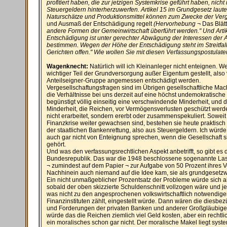
profitiert haben, die zur jetzigen Systemkrise geführt haben, nicht
Steuergeldern hinterherzuwerfen. Artikel 15 im Grundgesetz lautet 
Naturschätze und Produktionsmittel können zum Zwecke der Verg
und Ausmaß der Entschädigung regelt
(Hervorhebung ¬
Das Blät
andere Formen der Gemeinwirtschaft überführt werden." Und Artike
Entschädigung ist unter gerechter Abwägung der Interessen der A
bestimmen. Wegen der Höhe der Entschädigung steht im Streitfal
Gerichten offen." Wie wollen Sie mit diesen Verfassungspostula
Wagenknecht:
Natürlich will ich Kleinanleger nicht enteignen. 
wichtiger Teil der Grundversorgung außer Eigentum gestellt, also 
Anteilseigner-Gruppe angemessen entschädigt werden.
Vergesellschaftungsfragen sind im Übrigen gesellschaftliche Mach
die Verhältnisse bei uns derzeit auf eine höchst undemokratisch
begünstigt völlig einseitig eine verschwindende Minderheit, und d
Minderheit, die Reichen, vor Vermögensverlusten geschützt wer
nicht erarbeitet, sondern ererbt oder zusammenspekuliert. Soweit
Finanzkrise weiter gewachsen sind, bestehen sie heute praktisch
der staatlichen Bankenrettung, also aus Steuergeldern. Ich würde
auch gar nicht von Enteignung sprechen, wenn die Gesellschaft si
gehört.
Und was den verfassungsrechtlichen Aspekt anbetrifft, so gibt es d
Bundesrepublik. Das war die 1948 beschlossene sogenannte La
¬ zumindest auf dem Papier ¬ zur Aufgabe von 50 Prozent ihres V
Nachhinein auch niemand auf die Idee kam, sie als grundgesetzwi
Ein nicht unmaßgeblicher Prozentsatz der Probleme würde sich abe
sobald der oben skizzierte Schuldenschnitt vollzogen wäre und jeg
was nicht zu den angesprochenen volkswirtschaftlich notwendig
Finanzinstituten zählt, eingestellt würde. Dann wären die diesbez
und Forderungen der privaten Banken und anderer Großgläubiger 
würde das die Reichen ziemlich viel Geld kosten, aber ein rechtli
ein moralisches schon gar nicht. Der moralische Makel liegt syste