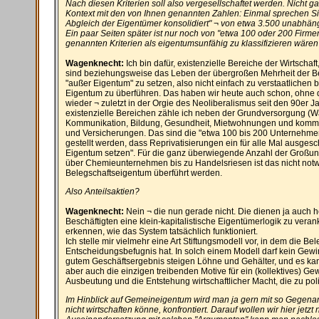
Nach diesen Kriterien soll also vergesellschaftet werden. Nicht 
Kontext mit den von Ihnen genannten Zahlen: Einmal sprechen S
Abgleich der Eigentümer konsolidiert" ¬ von etwa 3.500 unabhä
Ein paar Seiten später ist nur noch von "etwa 100 oder 200 Firme
genannten Kriterien als eigentumsunfähig zu klassifizieren wären
Wagenknecht:
Ich bin dafür, existenzielle Bereiche der Wirtschaft
sind beziehungsweise das Leben der übergroßen Mehrheit der Be
"außer Eigentum" zu setzen, also nicht einfach zu verstaatlichen 
Eigentum zu überführen. Das haben wir heute auch schon, ohne 
wieder ¬ zuletzt in der Orgie des Neoliberalismus seit den 90er
existenzielle Bereichen zähle ich neben der Grundversorgung (Was
Kommunikation, Bildung, Gesundheit, Mietwohnungen und kommu
und Versicherungen. Das sind die "etwa 100 bis 200 Unternehmen
gestellt werden, dass Reprivatisierungen ein für alle Mal ausges
Eigentum setzen". Für die ganz überwiegende Anzahl der Groß
über Chemieunternehmen bis zu Handelsriesen ist das nicht notwe
Belegschaftseigentum überführt werden.
Also Anteilsaktien?
Wagenknecht:
Nein ¬ die nun gerade nicht. Die dienen ja auch he
Beschäftigten eine klein-kapitalistische Eigentümerlogik zu verank
erkennen, wie das System tatsächlich funktioniert.
Ich stelle mir vielmehr eine Art Stiftungsmodell vor, in dem die Be
Entscheidungsbefugnis hat. In solch einem Modell darf kein Gewi
gutem Geschäftsergebnis steigen Löhne und Gehälter, und es ka
aber auch die einzigen treibenden Motive für ein (kollektives) G
Ausbeutung und die Entstehung wirtschaftlicher Macht, die zu pol
Im Hinblick auf Gemeineigentum wird man ja gern mit so Gegenar
nicht wirtschaften könne, konfrontiert. Darauf wollen wir hier jetzt