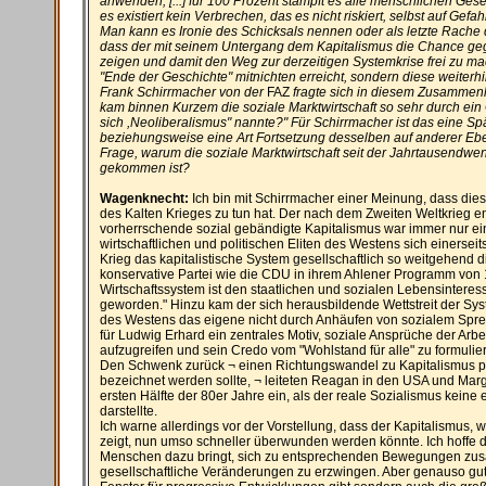
anwenden; [...] für 100 Prozent stampft es alle menschlichen Ges
es existiert kein Verbrechen, das es nicht riskiert, selbst auf Gefa
Man kann es Ironie des Schicksals nennen oder als letzte Rache 
dass der mit seinem Untergang dem Kapitalismus die Chance gege
zeigen und damit den Weg zur derzeitigen Systemkrise frei zu m
"Ende der Geschichte" mitnichten erreicht, sondern diese weiterhin
Frank Schirrmacher von der
FAZ
fragte sich in diesem Zusammenh
kam binnen Kurzem die soziale Marktwirtschaft so sehr durch ein
sich ,Neoliberalismus" nannte?" Für Schirrmacher ist das eine Sp
beziehungsweise eine Art Fortsetzung desselben auf anderer Eb
Frage, warum die soziale Marktwirtschaft seit der Jahrtausendwe
gekommen ist?
Wagenknecht:
Ich bin mit Schirrmacher einer Meinung, dass die
des Kalten Krieges zu tun hat. Der nach dem Zweiten Weltkrieg e
vorherrschende sozial gebändigte Kapitalismus war immer nur ei
wirtschaftlichen und politischen Eliten des Westens sich einersei
Krieg das kapitalistische System gesellschaftlich so weitgehend di
konservative Partei wie die CDU in ihrem Ahlener Programm von 19
Wirtschaftssystem ist den staatlichen und sozialen Lebensinteres
geworden." Hinzu kam der sich herausbildende Wettstreit der Sy
des Westens das eigene nicht durch Anhäufen von sozialem Spren
für Ludwig Erhard ein zentrales Motiv, soziale Ansprüche der Arbe
aufzugreifen und sein Credo vom "Wohlstand für alle" zu formulie
Den Schwenk zurück ¬ einen Richtungswandel zu Kapitalismus pur
bezeichnet werden sollte, ¬ leiteten Reagan in den USA und Margr
ersten Hälfte der 80er Jahre ein, als der reale Sozialismus keine
darstellte.
Ich warne allerdings vor der Vorstellung, dass der Kapitalismus, w
zeigt, nun umso schneller überwunden werden könnte. Ich hoffe da
Menschen dazu bringt, sich zu entsprechenden Bewegungen z
gesellschaftliche Veränderungen zu erzwingen. Aber genauso gut