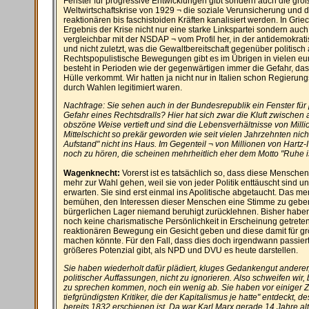
Fenster für progressive Entwicklungen gibt sondern auch die groß
Weltwirtschaftskrise von 1929 ¬ die soziale Verunsicherung und 
reaktionären bis faschistoiden Kräften kanalisiert werden. In Gri
Ergebnis der Krise nicht nur eine starke Linkspartei sondern auch
vergleichbar mit der NSDAP ¬ vom Profil her, in der antidemokrat
und nicht zuletzt, was die Gewaltbereitschaft gegenüber politisch
Rechtspopulistische Bewegungen gibt es im Übrigen in vielen eu
besteht in Perioden wie der gegenwärtigen immer die Gefahr, da
Hülle verkommt. Wir hatten ja nicht nur in Italien schon Regierung
durch Wahlen legitimiert waren.
Nachfrage: Sie sehen auch in der Bundesrepublik ein Fenster für
Gefahr eines Rechtsdralls? Hier hat sich zwar die Kluft zwischen
obszöne Weise vertieft und sind die Lebensverhältnisse von Milli
Mittelschicht so prekär geworden wie seit vielen Jahrzehnten ni
Aufstand" nicht ins Haus. Im Gegenteil ¬ von Millionen von Hart
noch zu hören, die scheinen mehrheitlich eher dem Motto "Ruhe is
Wagenknecht:
Vorerst ist es tatsächlich so, dass diese Mensche
mehr zur Wahl gehen, weil sie von jeder Politik enttäuscht sind un
erwarten. Sie sind erst einmal ins Apolitische abgetaucht. Das mer
bemühen, den Interessen dieser Menschen eine Stimme zu geben.
bürgerlichen Lager niemand beruhigt zurücklehnen. Bisher haben
noch keine charismatische Persönlichkeit in Erscheinung getreten i
reaktionären Bewegung ein Gesicht geben und diese damit für g
machen könnte. Für den Fall, dass dies doch irgendwann passiert, 
größeres Potenzial gibt, als NPD und DVU es heute darstellen.
Sie haben wiederholt dafür plädiert, kluges Gedankengut anderer,
politischer Auffassungen, nicht zu ignorieren. Also schweifen wir, b
zu sprechen kommen, noch ein wenig ab. Sie haben vor einiger Ze
tiefgründigsten Kritiker, die der Kapitalismus je hatte" entdeckt,
bereits 1832 erschienen ist. Da war Karl Marx gerade 14 Jahre alt