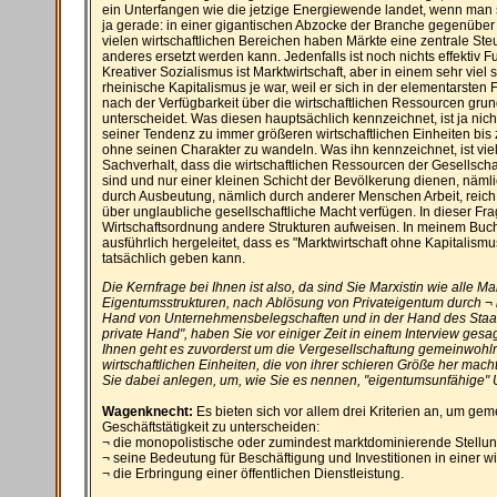
ein Unterfangen wie die jetzige Energiewende landet, wenn man 
ja gerade: in einer gigantischen Abzocke der Branche gegenüber 
vielen wirtschaftlichen Bereichen haben Märkte eine zentrale Ste
anderes ersetzt werden kann. Jedenfalls ist noch nichts effektiv 
Kreativer Sozialismus ist Marktwirtschaft, aber in einem sehr viel
rheinische Kapitalismus je war, weil er sich in der elementarste
nach der Verfügbarkeit über die wirtschaftlichen Ressourcen gr
unterscheidet. Was diesen hauptsächlich kennzeichnet, ist ja nicht
seiner Tendenz zu immer größeren wirtschaftlichen Einheiten bis
ohne seinen Charakter zu wandeln. Was ihn kennzeichnet, ist viel
Sachverhalt, dass die wirtschaftlichen Ressourcen der Gesellschaf
sind und nur einer kleinen Schicht der Bevölkerung dienen, nämli
durch Ausbeutung, nämlich durch anderer Menschen Arbeit, reich
über unglaubliche gesellschaftliche Macht verfügen. In dieser Fra
Wirtschaftsordnung andere Strukturen aufweisen. In meinem Buch
ausführlich hergeleitet, dass es "Marktwirtschaft ohne Kapitalism
tatsächlich geben kann.
Die Kernfrage bei Ihnen ist also, da sind Sie Marxistin wie alle M
Eigentumsstrukturen, nach Ablösung von Privateigentum durch ¬ 
Hand von Unternehmensbelegschaften und in der Hand des Staates.
private Hand", haben Sie vor einiger Zeit in einem Interview gesa
Ihnen geht es zuvorderst um die Vergesellschaftung gemeinwohlr
wirtschaftlichen Einheiten, die von ihrer schieren Größe her mach
Sie dabei anlegen, um, wie Sie es nennen, "eigentumsunfähige"
Wagenknecht:
Es bieten sich vor allem drei Kriterien an, um ge
Geschäftstätigkeit zu unterscheiden:
¬ die monopolistische oder zumindest marktdominierende Stellu
¬ seine Bedeutung für Beschäftigung und Investitionen in einer w
¬ die Erbringung einer öffentlichen Dienstleistung.