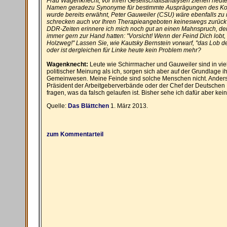
Frau Wagenknecht, vor Ihren Gesellschaftsanalysen ziehen heut
Namen geradezu Synonyme für bestimmte Ausprägungen des Kon
wurde bereits erwähnt, Peter Gauweiler (CSU) wäre ebenfalls zu
schrecken auch vor Ihren Therapieangeboten keineswegs zurück
DDR-Zeiten erinnere ich mich noch gut an einen Mahnspruch, de
immer gern zur Hand hatten: "Vorsicht! Wenn der Feind Dich lobt,
Holzweg!" Lassen Sie, wie Kautsky Bernstein vorwarf, "das Lob d
oder ist dergleichen für Linke heute kein Problem mehr?
Wagenknecht:
Leute wie Schirrmacher und Gauweiler sind in vie
politischer Meinung als ich, sorgen sich aber auf der Grundlage 
Gemeinwesen. Meine Feinde sind solche Menschen nicht. Anders 
Präsident der Arbeitgeberverbände oder der Chef der Deutschen
fragen, was da falsch gelaufen ist. Bisher sehe ich dafür aber kei
Quelle:
Das Blättchen
1. März 2013.
zum Kommentarteil