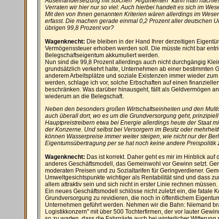
Auseinandersetzung mit solchen "Argumenten" kann man nachles
Verraten wir hier nur so viel: Auch hierbei handelt es sich im 
Mit den von Ihnen genannten Kriterien wären allerdings im Wesen
erfasst. Die machen gerade einmal 0,2 Prozent aller deutschen
übrigen 99,8 Prozent vor?
Wagenknecht:
Die bleiben in der Hand Ihrer derzeitigen Eigentü
Vermögenssteuer erhoben werden soll. Die müsste nicht bar entri
Belegschaftseigentum akkumuliert werden.
Nun sind die 99,8 Prozent allerdings auch nicht durchgängig Kle
grundsätzlich verkehrt halte, Unternehmen ab einer bestimmten G
anderem Arbeitsplätze und soziale Existenzen immer wieder zum Sp
werden, schlage ich vor, solche Erbschaften auf einen finanziell
beschränken. Was darüber hinausgeht, fällt als Geldvermögen a
wiederum an die Belegschaft.
Neben den besonders großen Wirtschaftseinheiten und den Multis
auch überall dort, wo es um die Grundversorgung geht, prinzipiel
Hauptpreistreibern etwa bei Energie allerdings heute der Staat m
der Konzerne. Und selbst bei Versorgern im Besitz oder mehrheitl
können Wasserpreise immer weiter steigen, wie nicht nur der Berl
Eigentumsübertragung per se hat noch keine andere Preispolitik 
Wagenknecht:
Das ist korrekt. Daher geht es mir im Hinblick au
anderes Geschäftsmodell, das Gemeinwohl vor Gewinn setzt. Geme
moderaten Preisen und zu Sozialtarifen für Geringverdiener. Gem
Umweltgesichtspunkte wichtiger als Rentabilität sind und dass z
allem attraktiv sein und sich nicht in erster Linie rechnen müssen.
Ein neues Geschäftsmodell schlösse nicht zuletzt ein, die fatale
Grundversorgung zu revidieren, die noch in öffentlichem Eigentum
Unternehmen geführt werden. Nehmen wir die Bahn: Niemand brau
Logistikkonzern" mit über 500 Tochterfirmen, der vor lauter Gewin
so zu warten, dass die Fahrgäste auch bei winterlicher Witterun